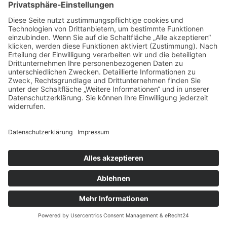
einen deutlich höheren Verkehrswert als ein
Objekt mit erheblichem Renovierungsstau.
Auch energetische Standards, wie der
Energieausweis oder moderne
Heizungsanlagen, werden im
Verkehrswertgutachten positiv bewertet.
Mieteinnahmen und Ertragskraft:
Bei
vermieteten Objekten wie
Mehrfamilienhäusern oder
Gewerbeimmobilien spielen die
bestehenden Mietverträge eine zentrale
Rolle. Ein Verkehrswertgutachten bewertet
neben der aktuellen Mietstruktur auch das
Mietsteigerungspotenzial sowie die Dauer
und Sicherheit der Mietverhältnisse. Falls
beispielsweise ein Mieterhöhungsverlangen