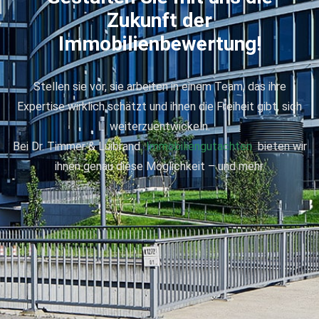
Zukunft der
Immobilienbewertung
!
Stellen sie vor, sie arbeiten in einem Team, das ihre
Expertise wirklich schätzt und ihnen die Freiheit gibt, sich
weiterzuentwickeln.
Bei Dr. Timmer & Luibrand
Immobiliengutachten
bieten wir
ihnen genau diese Möglichkeit – und mehr.