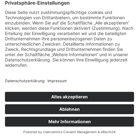
Der
Zeitfaktor belastet die Liquidität
erheblich. Während Sie jahrelang
Grundsteuer zahlen, bleibt das Kapital
gebunden. In derselben Zeit generieren
alternative Anlagemöglichkeiten
möglicherweise verlässlichere Erträge.
Unkalkulierbare Erschließungskosten
schmälern die Rendite. Die ursprünglich
geschätzten Infrastrukturkosten können
sich bei unerwarteten Bodenverhältnissen
oder nachträglichen Planungsänderungen
verdoppeln. Die Gemeinde legt die
Erschließungsbeiträge nach dem
Verursacherprinzip um – ohne
Kostenobergrenze.