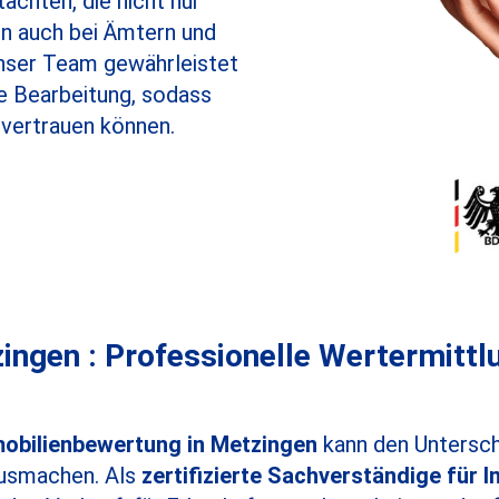
tachten, die nicht nur
ern auch bei Ämtern und
Unser Team gewährleistet
e Bearbeitung, sodass
 vertrauen können.
gen : Professionelle Wertermittlun
obilienbewertung in Metzingen
kann den Untersch
ausmachen. Als
zertifizierte Sachverständige für