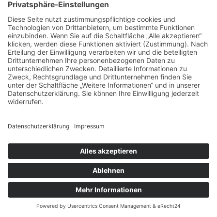
Euro netto, während detaillierte
Verkehrswertgutachten mehrere Tausend Euro
kosten können. In der Regel orientiert sich das
Honorar an etwa 0,5 % des lastenfreien
Verkehrswerts der Immobilie. Um Ihnen
maximale Transparenz zu bieten, erstellen wir
gerne ein individuelles Angebot, das genau auf
Ihre Anforderungen zugeschnitten ist.
Jetzt anfragen
Leistungen der Dr. Timmer &
Luibrand GmbH –
Immobilienbewertung Tuttlingen