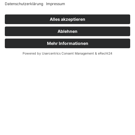
Dokument umfasst die angewandte Methodik,
die Bewertungsverfahren sowie die Ergebnisse
unserer Analyse.
Ergebnisbesprechung und Beratung:
Sobald das Gutachten vorliegt, besprechen wir
die Ergebnisse ausführlich mit Ihnen. Wir erklären
die Ergebnisse und bieten Ihnen strategische
Empfehlungen, wie Sie das Gutachten
bestmöglich nutzen können, um steuerliche
Vorteile zu maximieren. Unser Expertenteam
steht Ihnen für alle Fragen zur Verfügung und
unterstützt Sie bei der Umsetzung.