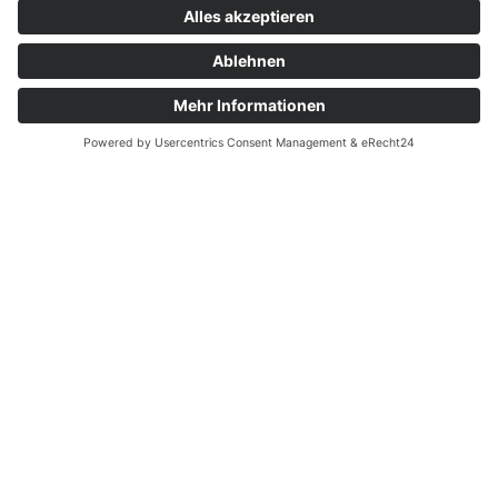
Erstellung des Gutachtens:
Nach der Durchführung aller Berechnungen
erstellen wir ein detailliertes Gutachten. Dieses
Dokument umfasst die angewandte Methodik,
die Bewertungsverfahren sowie die Ergebnisse
unserer Analyse.
Ergebnisbesprechung und Beratung:
Sobald das Gutachten vorliegt, besprechen wir
die Ergebnisse ausführlich mit Ihnen. Wir erklären
die Ergebnisse und bieten Ihnen strategische
Empfehlungen, wie Sie das Gutachten
bestmöglich nutzen können, um steuerliche
Vorteile zu maximieren. Unser Expertenteam
steht Ihnen für alle Fragen zur Verfügung und