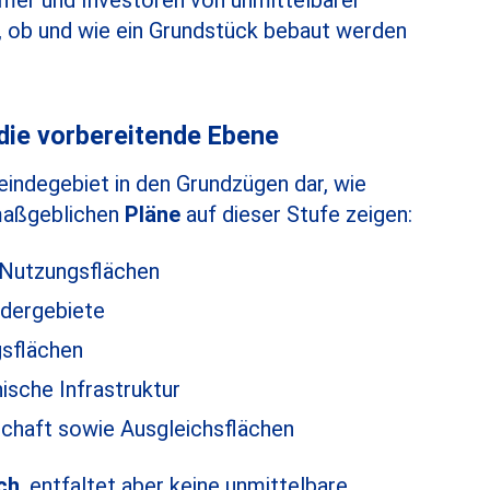
ümer und Investoren von unmittelbarer
n, ob und wie ein Grundstück bebaut werden
die vorbereitende Ebene
indegebiet in den Grundzügen dar, wie
 maßgeblichen
Pläne
auf dieser Stufe zeigen:
Nutzungsflächen
ndergebiete
gsflächen
sche Infrastruktur
schaft sowie Ausgleichsflächen
ch
, entfaltet aber keine unmittelbare