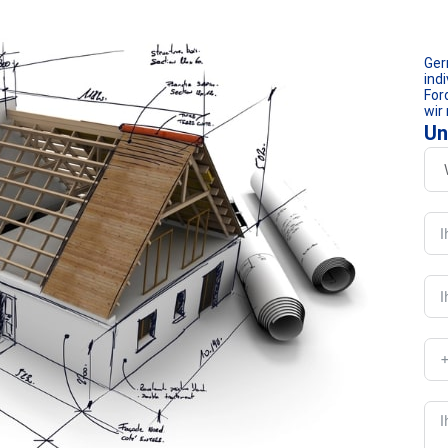
Ger
ind
For
wir
Un