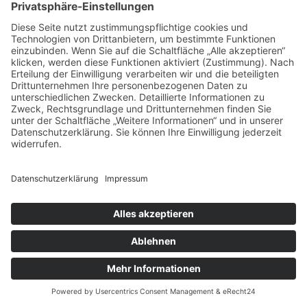
Familienunternehmen geführt hat. Auch
Unterhaltszahlungen und Zuwendungen zum
Aufbau einer angemessenen Altersvorsorge
begründen keinen Ergänzungsanspruch. Im
Streitfall entscheiden Gerichte anhand des
jeweiligen Einzelfalls.
Wie kann ich den
Pflichtteilsergänzungsanspruch
berechnen – mit einem Beispiel?
Um den
Pflichtteilsergänzungsanspruch
berechnen
zu können, brauchen Sie drei
Größen: den realen Nachlass, den
abgeschmolzenen Schenkungswert und Ihre
Pflichtteilsquote.
Pflichtteilsergänzungsanspruch Beispiel
: