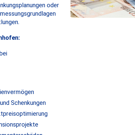
enkungsplanungen oder
emessungsgrundlagen
tlungen.
nhofen:
bei
lienvermögen
 und Schenkungen
tpreisoptimierung
nsionsprojekte