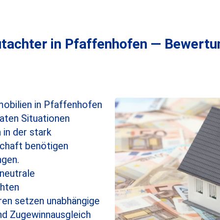
utachter in Pfaffenhofen — Bewert
obilien in Pfaffenhofen
vaten Situationen
in der stark
chaft benötigen
ngen.
neutrale
chten
ren setzen unabhängige
nd Zugewinnausgleich