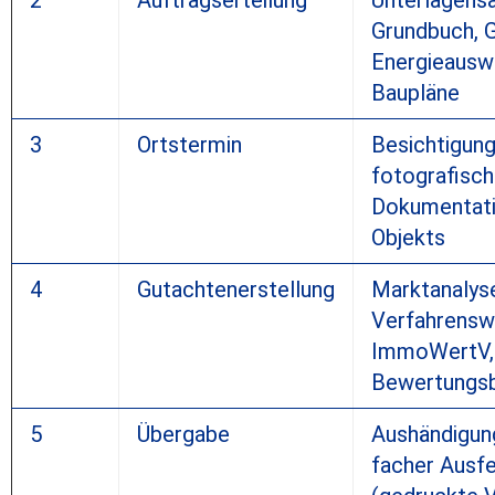
Grundbuch, G
Energieauswe
Baupläne
3
Ortstermin
Besichtigung
fotografisc
Dokumentati
Objekts
4
Gutachtenerstellung
Marktanalys
Verfahrensw
ImmoWertV,
Bewertungs
5
Übergabe
Aushändigung
facher Ausfe