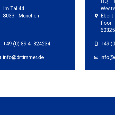
HQ – F
Im Tal 44
Westen
80331 München
Ebert
floor
60325
+49 (0) 89 41324234
+49 (
info@drtimmer.de
info@