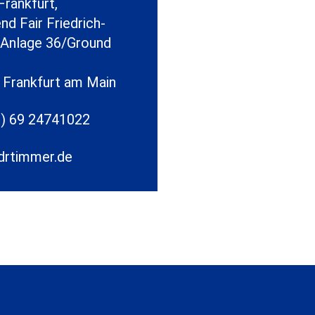
rankfurt,
d Fair Friedrich-
-Anlage 36/Ground
 Frankfurt am Main
0) 69 24741022
drtimmer.de